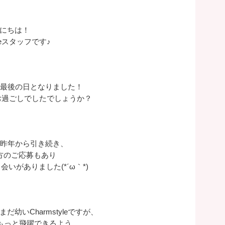
にちは！
yleスタッフです♪
くる最後の日となりました！
お過ごしでしたでしょうか？
eでは昨年から引き続き、
方のご応募もあり
いがありました(*´ω｀*)
幼いCharmstyleですが、
ともっと飛躍できるよう