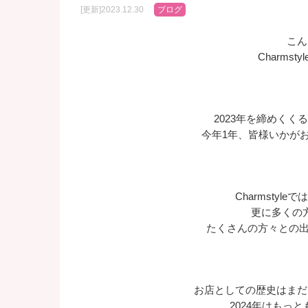
[更新]2023.12.30
ブログ
こん
Charmst
2023年を締めく
今年1年、皆様いかが
Charmstyl
更に多くの
たくさんの方々との出会
お店としての歴史はまだまだ
2024年はもっ