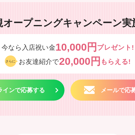
規オープニング
キャンペーン実
10,000円
今なら入店祝い金
プレゼント!
20,000円
お友達紹介で
もらえる!
さらに
ラインで応募する
メールで応