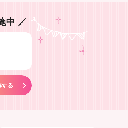
施中
／
募する