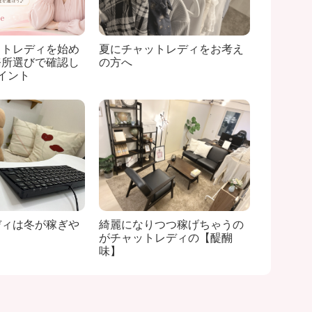
ットレディを始め
夏にチャットレディをお考え
務所選びで確認し
の方へ
イント
ディは冬が稼ぎや
綺麗になりつつ稼げちゃうの
】
がチャットレディの【醍醐
味】